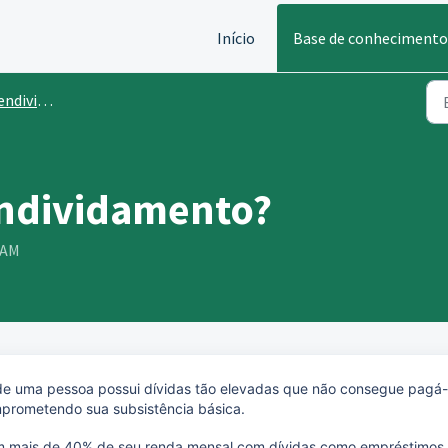
Início
Base de conhecimento
vidamento
endividamento?
 AM
de uma pessoa possui dívidas tão elevadas que não consegue pagá-
mprometendo sua subsistência básica.
m mais de 40% de seu renda mensal com dívidas como empréstimos,