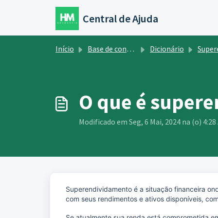
Ir para o conteúdo principal
Central de Ajuda
Início
Base de conhecimento
Dicionário
Superendi
O que é super
Modificado em Seg, 6 Mai, 2024 na (o) 4:28
Superendividamento é a situação financeira on
com seus rendimentos e ativos disponíveis, co
Se atualmente sua renda está comprometida e