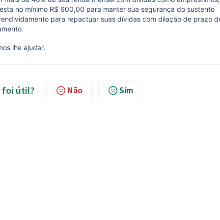
 resta no mínimo R$ 600,00 para manter sua segurança do sustento
erendividamento para repactuar suas dívidas com dilação de prazo d
gamento.
os lhe ajudar.
foi útil?
Não
Sim