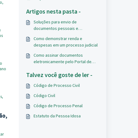
go,
Artigos nesta pasta -
Soluções para envio de
documentos pessoais e
u
comprovante de residência para
os
Como demonstrar renda e
ações judiciais
despesas em um processo judicial
Como assinar documentos
eletronicamente pelo Portal de
mo
Assinaturas
lano
Talvez você goste de ler -
Código de Processo Civil
Código Civil
s,
Código de Processo Penal
ão,
Estatuto da Pessoa Idosa
tar