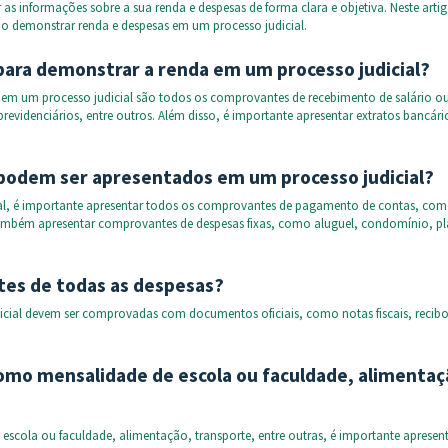
 as informações sobre a sua renda e despesas de forma clara e objetiva. Neste arti
o demonstrar renda e despesas em um processo judicial.
ara demonstrar a renda em um processo judicial?
em um processo judicial são todos os comprovantes de recebimento de salário o
revidenciários, entre outros. Além disso, é importante apresentar extratos bancári
 podem ser apresentados em um processo judicial?
ial, é importante apresentar todos os comprovantes de pagamento de contas, co
te também apresentar comprovantes de despesas fixas, como aluguel, condomínio, p
tes de todas as despesas?
icial devem ser comprovadas com documentos oficiais, como notas fiscais, recibo
 como mensalidade de escola ou faculdade, alimentaç
scola ou faculdade, alimentação, transporte, entre outras, é importante apresen