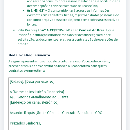
obrigarão os consumidores se não lhes for dada a oportunidade
de tomar prévio conhecimento de seu conteúdo;
Art. 43, §2º
– O consumidor terá acesso às informações
existentes em cadastros, fichas, registros e dados pessoais e de
consumo arquivados sobre ele, bem como sobre as respectivas
fontes.
Pela
Resolução nº 4.433/2015 do Banco Central do Brasil
, que
impõe às instituições financeiras o dever de fornecer, mediante
solicitação, os documentos relativos à contratação de operações de
crédito.
Modelo de Requerimento
A seguir, apresentamos o modelo pronto para uso. Você pode copiá-lo,
preencher seus dados e enviar ao banco ou cooperativa com quem
contratou o empréstimo:
[Cidade], [Data por extenso]
À [Nome da Instituição Financeira]
A/C: Setor de Atendimento ao Cliente
[Endereço ou canal eletrônico]
Assunto: Requisição de Cópia de Contrato Bancário – CDC
Prezados Senhores,