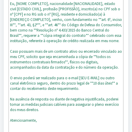
Eu, [NOME COMPLETO], nacionalidade [NACIONALIDADE], estado
civil [ESTADO CIVIL], profissão [PROFISSÃO], inscrito(a) no CPF sob o
nº [CPF] e no RG sob o nº [RG], residente e domiciliado(a) à
[ENDEREÇO COMPLETO], venho, com fundamento no **art. 6º, inciso
III**, **art. 43, §2º**, e **art. 46** do Código de Defesa do Consumidor,
bem como na **Resolução nº 4.433/2015 do Banco Central do
Brasil**, requerer a **cópia integral do contrato** celebrado com essa
instituição, referente à operação de crédito realizada em meu nome.
Caso possuam mais de um contrato ativo ou encerrado vinculado ao
meu CPF, solicito que seja encaminhada a cópia de **todos os
instrumentos contratuais firmados**, físicos ou digitais,
acompanhados da data da contratação e do número da operação.
O envio poderá ser realizado para o e-mail [SEU E-MAIL] ou outro
canal eletrônico seguro, dentro do prazo legal de **10 dias úteis** a
contar do recebimento deste requerimento.
Na ausência de resposta ou diante de negativa injustificada, poderei
tomar as medidas judiciais cabíveis para assegurar o pleno exercício
dos meus direitos.
Atenciosamente,
__________________________________________