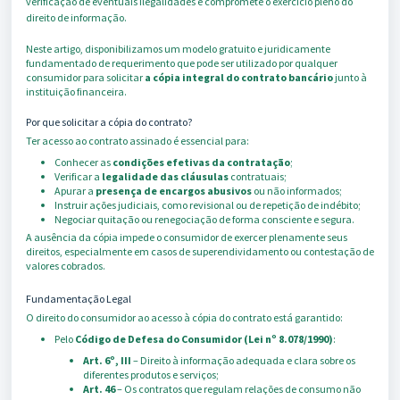
verificação de eventuais ilegalidades e compromete o exercício pleno do
direito de informação.
Neste artigo, disponibilizamos um modelo gratuito e juridicamente
fundamentado de requerimento que pode ser utilizado por qualquer
consumidor para solicitar
a cópia integral do contrato bancário
junto à
instituição financeira.
Por que solicitar a cópia do contrato?
Ter acesso ao contrato assinado é essencial para:
Conhecer as
condições efetivas da contratação
;
Verificar a
legalidade das cláusulas
contratuais;
Apurar a
presença de encargos abusivos
ou não informados;
Instruir ações judiciais, como revisional ou de repetição de indébito;
Negociar quitação ou renegociação de forma consciente e segura.
A ausência da cópia impede o consumidor de exercer plenamente seus
direitos, especialmente em casos de superendividamento ou contestação de
valores cobrados.
Fundamentação Legal
O direito do consumidor ao acesso à cópia do contrato está garantido:
Pelo
Código de Defesa do Consumidor (Lei nº 8.078/1990)
:
Art. 6º, III
– Direito à informação adequada e clara sobre os
diferentes produtos e serviços;
Art. 46
– Os contratos que regulam relações de consumo não