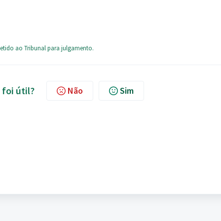
tido ao Tribunal para julgamento.
foi útil?
Não
Sim